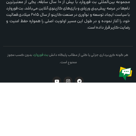
مجموعه بین‌المللی بت فوروارد با بیش از ۱۰ سال سابقه، یکی از معتبرترین
نام‌ها در عرصه پیش‌بینی ورزشی و بازی‌های کازینوی آنلاین می‌باشد. بت فوروارد
با سیاست ایجاد توسعه و نوآوری در صنعت کازینو از سال ۲۰۱۵ میلادی فعالیت
خود را آغاز نموده و در طول این مسیر اولویت اصلی را همواره حفظ امنیت و
رضایت کاربر قرار داده است.
هر گونه کپی‌برداری جزئی یا کلی از مطالب پایگاه دانش
بت فوروارد
بدون کسب مجوز
ممنوع است.
© 2026 BetForward. All Rights Reserved.
BetForward.com
is operated by DB Solution N.V., licensed by the Offshore Finance
Authority of The State of Anjouan under The Computer Gaming Licensing Act 007 of
2005
BetForward.com
is fully licensed and legally authorized to offer all forms of